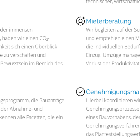
technischer, wirtschaftli
Mieterberatung
h der immensen
Wir begleiten auf der S
, haben wir einen CO₂-
und empfehlen einen Mi
hkeit sich einen Überblick
die individuellen Bedürf
e zu verschaffen und
Einzug. Umzüge managen
r Bewusstsein im Bereich des
Verlust der Produktivit
Genehmigungsma
ngsprogramm, die Bauanträge
Hierbei koordinieren wi
d der Abnahme- und
Genehmigungsprozessen
ennen alle Facetten, die ein
eines Bauvorhabens, de
Genehmigungsverfahren s
das Planfeststellungsve