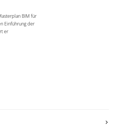
asterplan BIM für
en Einführung der
t er